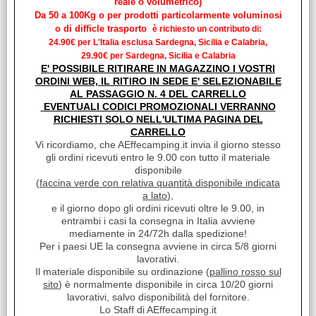
reale o volumetrico)
Consigliati
Da 50 a 100Kg o per prodotti particolarmente voluminosi
o di difficle trasporto
è richiesto un contributo di:
24.90€ per L'Italia esclusa Sardegna, Sicilia e Calabria,
29.90€ per Sardegna, Sicilia e Calabria
E' POSSIBILE RITIRARE IN MAGAZZINO I VOSTRI
ORDINI WEB, IL RITIRO IN SEDE E' SELEZIONABILE
AL PASSAGGIO N. 4 DEL CARRELLO
EVENTUALI CODICI PROMOZIONALI VERRANNO
RICHIESTI SOLO NELL'ULTIMA PAGINA DEL
CARRELLO
Vi ricordiamo, che AEffecamping.it invia il giorno stesso
CUNEI PER CAMPER LEVEL UP GREY INCLUSA LEVEL BAG 97901-
gli ordini ricevuti entro le 9.00 con tutto il materiale
059
disponibile
€ 41,50
Descuento 15.7%
(
faccina verde con relativa quantità disponibile indicata
a lato
),
€
35,00
e il giorno dopo gli ordini ricevuti oltre le 9.00, in
iva inclusa
entrambi i casi la consegna in Italia avviene
mediamente in 24/72h dalla spedizione!
OSCURANTE TERMICO ESTERNO MOTORE/VETRI ACCOPPIATO DUCATO X230 DAL 1994 AL 2001
Per i paesi UE la consegna avviene in circa 5/8 giorni
OSCURANTE TERMICO ESTERNO MOTORE/VETRI ACCOPPIATO DUCATO X244 DAL 2002 AL 2005
lavorativi.
OSCURANTE TERMICO ESTERNO MOTORE/VETRI ACCOPPIATO DUCATO X250 DAL 2006 AL 2014
Il materiale disponibile su ordinazione (
pallino rosso sul
OSCURANTE TERMICO ESTERNO MOTORE/VETRI ACCOPPIATO DUCATO X290 DAL 2014
sito
) è normalmente disponibile in circa 10/20 giorni
OSCURANTE TERMICO ESTERNO MOTORE/VETRI ACCOPPIATO FORD TRANSIT 6^ SERIE DAL 2015
lavorativi, salvo disponibilità del fornitore.
Lista completa »
RSS
Lo Staff di AEffecamping.it