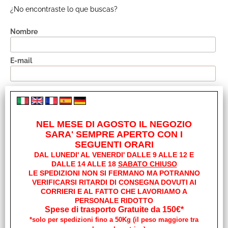
¿No encontraste lo que buscas?
Nombre
E-mail
Solicitud
NEL MESE DI AGOSTO IL NEGOZIO
SARA' SEMPRE APERTO CON I
SEGUENTI ORARI
DAL LUNEDI' AL VENERDI' DALLE 9 ALLE 12 E
DALLE 14 ALLE 18
SABATO CHIUSO
LE SPEDIZIONI NON SI FERMANO MA POTRANNO
I have read and accept the conditions of
the privacy policy
VERIFICARSI RITARDI DI CONSEGNA DOVUTI AI
CORRIERI E AL FATTO CHE LAVORIAMO A
PERSONALE RIDOTTO
Spese di trasporto Gratuite da 150€*
*solo per spedizioni fino a 50Kg (il peso maggiore tra