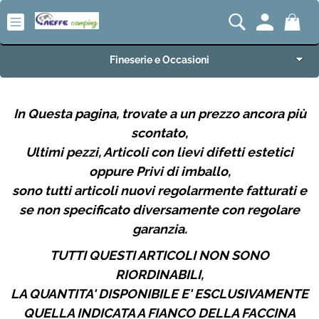
Fineserie e Occasioni
Aeffe Camping Home
In Questa pagina, trovate a un prezzo ancora più
scontato,
Articoli per Camper e Caravan
Ultimi pezzi, Articoli con lievi difetti estetici
Articoli VW Collection
oppure Privi di imballo,
sono tutti articoli nuovi regolarmente fatturati e
Articoli per Campeggio e Giardino
se non specificato diversamente con regolare
garanzia.
Articoli per Nautica
TUTTI QUESTI ARTICOLI NON SONO
RIORDINABILI,
Imbarcazioni e Motori Marini
LA QUANTITA' DISPONIBILE E' ESCLUSIVAMENTE
QUELLA INDICATA A FIANCO DELLA FACCINA
Carrelli e Rimorchi