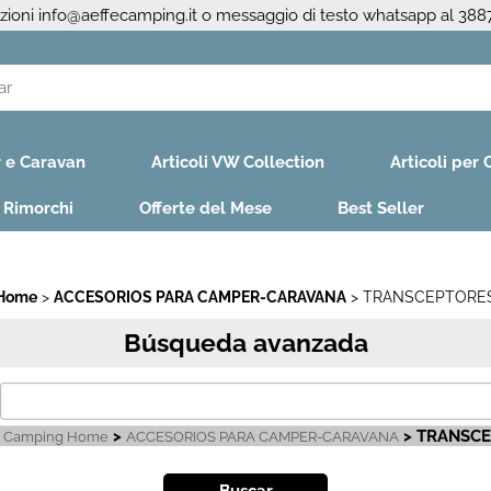
azioni
info@aeffecamping.it
o messaggio di testo whatsapp al 38
Y
r e Caravan
Articoli VW Collection
Articoli per
Par
escrib
e Rimorchi
Offerte del Mese
Best Seller
la co
 Home
ACCESORIOS PARA CAMPER-CARAVANA
TRANSCEPTORES
Búsqueda avanzada
>
> TRANSCE
e Camping Home
ACCESORIOS PARA CAMPER-CARAVANA
¿P