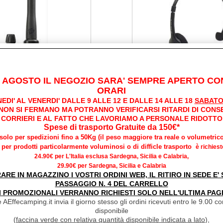
I AGOSTO IL NEGOZIO SARA' SEMPRE APERTO CON
ORARI
EDI' AL VENERDI' DALLE 9 ALLE 12 E DALLE 14 ALLE 18
SABATO
/ TRANSCEPTORES DE
PMR446 / ACCESOR
 NON SI FERMANO MA POTRANNO VERIFICARSI RITARDI DI CONS
OBLE BANDA
TRANSCEPTORES D
CORRIERI E AL FATTO CHE LAVORIAMO A PERSONALE RIDOTTO
DOBLE
Spese di trasporto Gratuite da 150€*
*solo per spedizioni fino a 50Kg (il peso maggiore tra reale o volumetrico
per prodotti particolarmente voluminosi o di difficle trasporto
è richiest
24.90€ per L'Italia esclusa Sardegna, Sicilia e Calabria,
29.90€ per Sardegna, Sicilia e Calabria
RARE IN MAGAZZINO I VOSTRI ORDINI WEB, IL RITIRO IN SEDE E
PASSAGGIO N. 4 DEL CARRELLO
I PROMOZIONALI VERRANNO RICHIESTI SOLO NELL'ULTIMA PAG
 AEffecamping.it invia il giorno stesso gli ordini ricevuti entro le 9.00 con
disponibile
(
faccina verde con relativa quantità disponibile indicata a lato
),