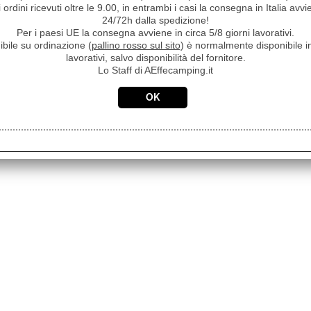
i ordini ricevuti oltre le 9.00, in entrambi i casi la consegna in Italia a
24/72h dalla spedizione!
Per i paesi UE la consegna avviene in circa 5/8 giorni lavorativi.
ibile su ordinazione (
pallino rosso sul sito
) è normalmente disponibile in
lavorativi, salvo disponibilità del fornitore.
TRANSCEPTORES VHF / UHF
Lo Staff di AEffecamping.it