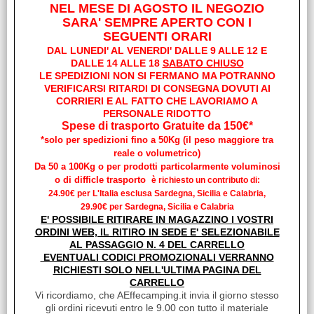
NEL MESE DI AGOSTO IL NEGOZIO
SARA' SEMPRE APERTO CON I
Best Seller
Tienda y recogida de pedidos web
SEGUENTI ORARI
DAL LUNEDI' AL VENERDI' DALLE 9 ALLE 12 E
Lunes–Viernes 9–12 / 14–18
DALLE 14 ALLE 18
SABATO CHIUSO
Pronta Consegna
LE SPEDIZIONI NON SI FERMANO MA POTRANNO
Del sábado 14 de marzo al sábado 25 de julio, abierto todos
VERIFICARSI RITARDI DI CONSEGNA DOVUTI AI
los sábados por la mañana de 9:00 a 12:30 h*
CORRIERI E AL FATTO CHE LAVORIAMO A
Fineserie e Occasioni
PERSONALE RIDOTTO
*Excepto festivos y puentes.
Spese di trasporto Gratuite da 150€*
*solo per spedizioni fino a 50Kg (il peso maggiore tra
Teléfono 3887818400 (Contestador 24h)
reale o volumetrico)
WhatsApp 3887818400
SOLO MENSAJES DE TEXTO, NO
Da 50 a 100Kg o per prodotti particolarmente voluminosi
o di difficle trasporto
AUDIOS
è richiesto un contributo di:
24.90€ per L'Italia esclusa Sardegna, Sicilia e Calabria,
Para información general:
29.90€ per Sardegna, Sicilia e Calabria
E' POSSIBILE RITIRARE IN MAGAZZINO I VOSTRI
info@aeffecamping.it
ORDINI WEB, IL RITIRO IN SEDE E' SELEZIONABILE
AL PASSAGGIO N. 4 DEL CARRELLO
Para información sobre ventas a particulares y empresas:
EVENTUALI CODICI PROMOZIONALI VERRANNO
RICHIESTI SOLO NELL'ULTIMA PAGINA DEL
vendite@aeffecamping.it
CARRELLO
Vi ricordiamo, che AEffecamping.it invia il giorno stesso
Para información sobre compras de empresas:
gli ordini ricevuti entro le 9.00 con tutto il materiale