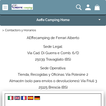
Aeffe Camping Home
Contactors y Horarios
Articoli per Camper e Caravan
AEffecamping de Ferrari Alberto
Articoli VW Collection
Sede Legal:
Via Cad. Di Guerra e Comb. 6/D
Articoli per Campeggio e Giardino
25039 Travagliato (BS)
Articoli per Nautica
Sede Operativa:
Tienda, Recogidas y Oficinas: Via Polesine 2
Imbarcazioni e Motori Marini
Almacén (solo para envíos o devoluciones): Via Friuli 3
25125 Brescia (BS)
Carrelli e Rimorchi
NIF 03411250982
Offerte del Mese
Horario de apertura: