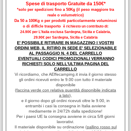
Spese di trasporto Gratuite da 150€*
*solo per spedizioni fino a 50Kg (il peso maggiore tra
reale o volumetrico)
Da 50 a 100Kg o per prodotti particolarmente voluminosi
o di difficle trasporto
è richiesto un contributo di:
24.90€ per L'Italia esclusa Sardegna, Sicilia e Calabria,
29.90€ per Sardegna, Sicilia e Calabria
E' POSSIBILE RITIRARE IN MAGAZZINO I VOSTRI
ORDINI WEB, IL RITIRO IN SEDE E' SELEZIONABILE
AL PASSAGGIO N. 4 DEL CARRELLO
PUERTOS DE PUERTAS SUAVES Y
EVENTUALI CODICI PROMOZIONALI VERRANNO
NEGROS
RICHIESTI SOLO NELL'ULTIMA PAGINA DEL
CARRELLO
Vi ricordiamo, che AEffecamping.it invia il giorno stesso
gli ordini ricevuti entro le 9.00 con tutto il materiale
disponibile
(
faccina verde con relativa quantità disponibile indicata
a lato
),
e il giorno dopo gli ordini ricevuti oltre le 9.00, in
entrambi i casi la consegna in Italia avviene
mediamente in 24/72h dalla spedizione!
Per i paesi UE la consegna avviene in circa 5/8 giorni
lavorativi.
Il materiale disponibile su ordinazione (
pallino rosso sul