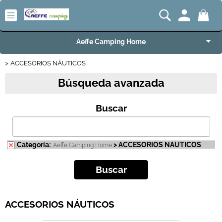
Aeffe Camping Home
ACCESORIOS NÁUTICOS
Articoli per Camper e Caravan
Búsqueda avanzada
Articoli VW Collection
Buscar
Articoli per Campeggio e Giardino
Articoli per Nautica
Categoría:
> ACCESORIOS NÁUTICOS
Aeffe Camping Home
Imbarcazioni e Motori Marini
Carrelli e Rimorchi
ACCESORIOS NÁUTICOS
Offerte del Mese