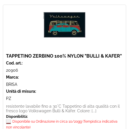
TAPPETINO ZERBINO 100% NYLON "BULLI & KAFER"
Cod. art.:
20906
Marca:
BRISA
Unità di misura:
PZ
resistente lavabile fino a 30°C Tappetino di alta qualità con il
fresco logo Volkswagen Bulli & Käfer. Colore: [...]
Disponibilità:
Disponibile su Ordinazione in circa 10/20gg (Tempistica indicativa
non vincolante)