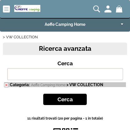
Aeffe Camping Home
VW COLLECTION
Articoli per Camper e Caravan
Ricerca avanzata
Articoli VW Collection
Cerca
Articoli per Campeggio e Giardino
Articoli per Nautica
Categoria:
> VW COLLECTION
Aeffe Camping Home
Imbarcazioni e Motori Marini
Carrelli e Rimorchi
11 risultati trovati (20 per pagina - 1 in totale)
Offerte del Mese