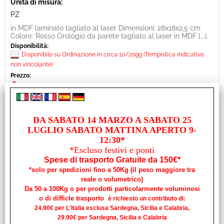
Unità di misura:
PZ
in MDF laminato tagliato al laser Dimensioni: 28x18x2,5 cm
Colore: Rosso Orologio da parete tagliato al laser in MDF [...]
Disponibilità:
Disponibile su Ordinazione in circa 10/20gg (Tempistica indicativa
non vincolante)
Prezzo:
€
29,90
iva inclusa
DA SABATO 14 MARZO A SABATO 25
LUGLIO SABATO MATTINA APERTO 9-
12:30*
*Escluso festivi e ponti
Spese di trasporto Gratuite da 150€*
*solo per spedizioni fino a 50Kg (il peso maggiore tra
reale o volumetrico)
Da 50 a 100Kg o per prodotti particolarmente voluminosi
o di difficle trasporto
è richiesto un contributo di:
24.90€ per L'Italia esclusa Sardegna, Sicilia e Calabria,
29.90€ per Sardegna, Sicilia e Calabria