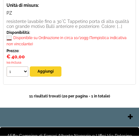
Unità di misura:
PZ
resistente lavabile fino a 30°C Tappetino porta di alta qualità
con grande motivo Bulli anteriore e posteriore. Colore: [...]
Disponibilità:
Disponibile su Ordinazione in circa 10/20gg (Tempistica indicativa
non vincolante)
Prezzo:
€
40,00
iva inclusa
11 risultati trovati (20 per pagina - 1 in totale)
Contatti
Chi Siamo
AEffe Camping di Ferrari Alberto Negozio e Uffici Via Polesine