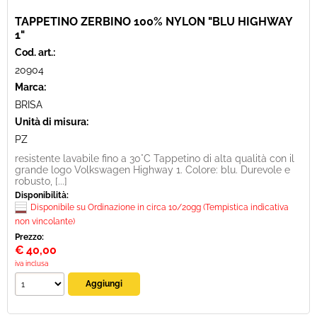
TAPPETINO ZERBINO 100% NYLON "BLU HIGHWAY
1"
Cod. art.:
20904
Marca:
BRISA
Unità di misura:
PZ
resistente lavabile fino a 30°C Tappetino di alta qualità con il
grande logo Volkswagen Highway 1. Colore: blu. Durevole e
robusto, [...]
Disponibilità:
Disponibile su Ordinazione in circa 10/20gg (Tempistica indicativa
non vincolante)
Prezzo:
€
40,00
iva inclusa