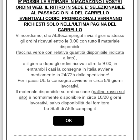
E' POSSIBILE RITIRARE IN MAGAZZINO I VOSTRI
SACCO LETTO VAN VW T1 SINGOLO TITAN RED
ORDINI WEB, IL RITIRO IN SEDE E' SELEZIONABILE
Cod. art.:
AL PASSAGGIO N. 4 DEL CARRELLO
EVENTUALI CODICI PROMOZIONALI VERRANNO
21204
RICHIESTI SOLO NELL'ULTIMA PAGINA DEL
Marca:
CARRELLO
WILTON BRADLEY
Vi ricordiamo, che AEffecamping.it invia il giorno stesso
gli ordini ricevuti entro le 9.00 con tutto il materiale
Unità di misura:
disponibile
PZ
(
faccina verde con relativa quantità disponibile indicata
Misura cm: 180x150cm 2 stagioni Poly Pongee Fabric
a lato
),
Imbottitura: 80 GSM Colore: Titan Red Inclusa sacca
e il giorno dopo gli ordini ricevuti oltre le 9.00, in
salvaspazio
entrambi i casi la consegna in Italia avviene
Disponibilità:
mediamente in 24/72h dalla spedizione!
Disponibile su Ordinazione in circa 10/20gg (Tempistica indicativa
Per i paesi UE la consegna avviene in circa 5/8 giorni
non vincolante)
lavorativi.
Il materiale disponibile su ordinazione (
pallino rosso sul
Prezzo:
sito
) è normalmente disponibile in circa 10/20 giorni
€ 60,99
Sconto 35.9%
lavorativi, salvo disponibilità del fornitore.
€
39,10
Lo Staff di AEffecamping.it
iva inclusa