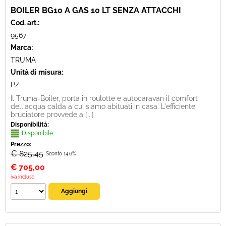
BOILER BG10 A GAS 10 LT SENZA ATTACCHI
Cod. art.:
9567
Marca:
TRUMA
Unità di misura:
PZ
Il Truma-Boiler, porta in roulotte e autocaravan il comfort
dell'acqua calda a cui siamo abituati in casa. L'efficiente
bruciatore provvede a [...]
Disponibilità:
Disponibile
Prezzo:
€ 825,45
Sconto 14.6%
€
705,00
iva inclusa