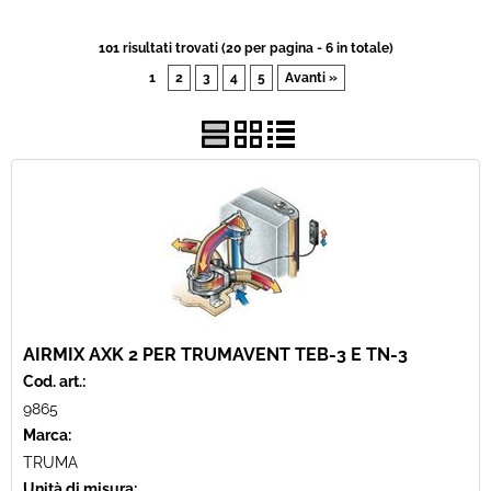
Best Seller
101 risultati trovati (20 per pagina - 6 in totale)
1
2
3
4
5
Avanti »
Pronta Consegna
Fineserie e Occasioni
AIRMIX AXK 2 PER TRUMAVENT TEB-3 E TN-3
Cod. art.:
9865
Marca:
TRUMA
Unità di misura: