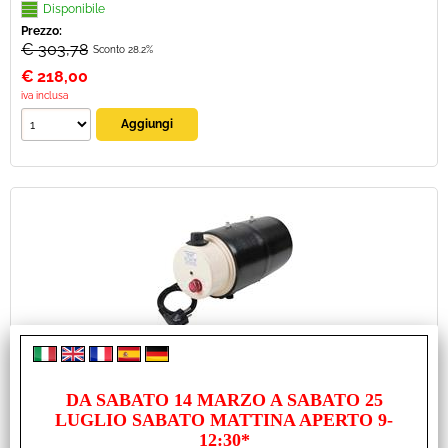
Disponibile
Prezzo:
€ 303,78
Sconto 28.2%
€
218,00
iva inclusa
BOILER ELETTRICO ELGENA 3LT KB3 230V/330W
Cod. art.:
DA SABATO 14 MARZO A SABATO 25
26365
LUGLIO SABATO MATTINA APERTO 9-
12:30*
Marca: