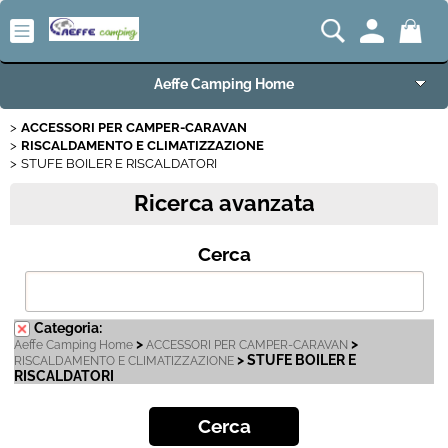
Aeffe Camping Home
ACCESSORI PER CAMPER-CARAVAN
Articoli per Camper e Caravan
RISCALDAMENTO E CLIMATIZZAZIONE
STUFE BOILER E RISCALDATORI
Articoli VW Collection
Ricerca avanzata
Articoli per Campeggio e Giardino
Cerca
Articoli per Nautica
Categoria:
Imbarcazioni e Motori Marini
>
>
Aeffe Camping Home
ACCESSORI PER CAMPER-CARAVAN
> STUFE BOILER E
RISCALDAMENTO E CLIMATIZZAZIONE
RISCALDATORI
Carrelli e Rimorchi
Offerte del Mese