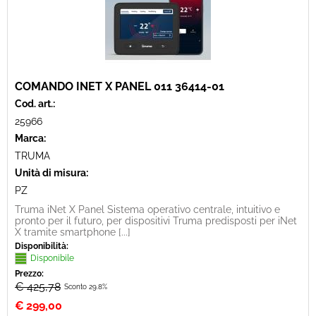
COMANDO INET X PANEL 011 36414-01
Cod. art.:
25966
Marca:
TRUMA
Unità di misura:
PZ
Truma iNet X Panel Sistema operativo centrale, intuitivo e
pronto per il futuro, per dispositivi Truma predisposti per iNet
X tramite smartphone [...]
Disponibilità:
Disponibile
Prezzo:
€ 425,78
Sconto 29.8%
€
299,00