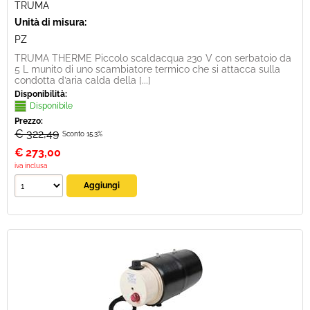
TRUMA
Unità di misura:
PZ
TRUMA THERME Piccolo scaldacqua 230 V con serbatoio da
5 L munito di uno scambiatore termico che si attacca sulla
condotta d’aria calda della [...]
Disponibilità:
Disponibile
Prezzo:
€ 322,49
Sconto 15.3%
€
273,00
iva inclusa