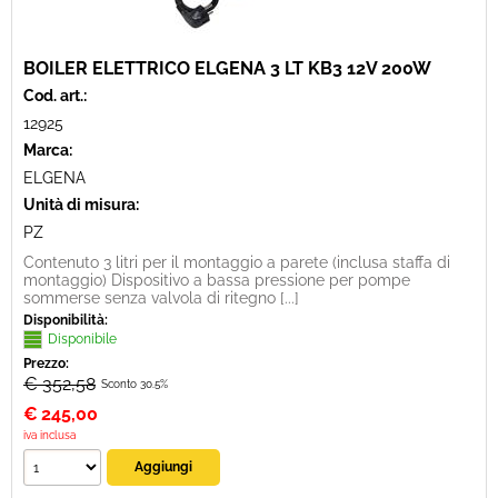
BOILER ELETTRICO ELGENA 3 LT KB3 12V 200W
Cod. art.:
12925
Marca:
ELGENA
Unità di misura:
PZ
Contenuto 3 litri per il montaggio a parete (inclusa staffa di
montaggio) Dispositivo a bassa pressione per pompe
sommerse senza valvola di ritegno [...]
Disponibilità:
Disponibile
Prezzo:
€ 352,58
Sconto 30.5%
€
245,00
iva inclusa