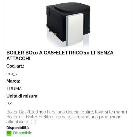
BOILER BG10 A GAS+ELETTRICO 10 LT SENZA
ATTACCHI
Cod. art.:
21037
Marca:
TRUMA
Unità di misura:
PZ
Boiler Gas/Elettrico Farsi una doccia, pulire, lavarsi le mani: i
Boiler e il Boiler Elektro Truma assicurano una produzione
affidabile di [...]
Disponibilità:
Disponibile