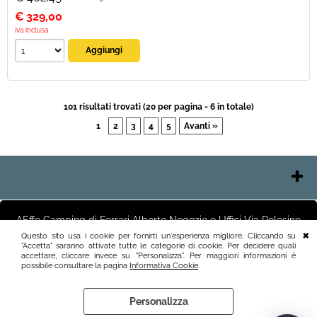
€
329,00
iva inclusa
101 risultati trovati (20 per pagina - 6 in totale)
1
2
3
4
5
Avanti »
Contatti
Chi Siamo
AEffe Camping di Ferrari Alberto Negozio e Uffici Via Polesine
Pagamenti
2 25125 Brescia (BS) Magazzino Via Friuli 3 25125 Brescia (BS)
Questo sito usa i cookie per fornirti un'esperienza migliore. Cliccando su
Italia P.I.03411250982 info@aeffecamping.it tel.3887818400
"Accetta" saranno attivate tutte le categorie di cookie. Per decidere quali
Spedizioni
accettare, cliccare invece su "Personalizza". Per maggiori informazioni è
Recesso e Condizioni
possibile consultare la pagina
Informativa Cookie
.
Informativa Privacy
Personalizza
Preferenze cookie