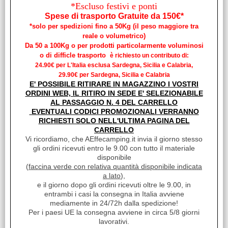
*Escluso festivi e ponti
ELGENA
Spese di trasporto Gratuite da 150€*
Unità di misura:
*solo per spedizioni fino a 50Kg (il peso maggiore tra
PZ
reale o volumetrico)
Da 50 a 100Kg o per prodotti particolarmente voluminosi
Contenuto 3 litri per il montaggio a parete (inclusa staffa di
montaggio) Dispositivo a bassa pressione per pompe
o di difficle trasporto
è richiesto un contributo di:
sommerse senza valvola di ritegno [...]
24.90€ per L'Italia esclusa Sardegna, Sicilia e Calabria,
Disponibilità:
29.90€ per Sardegna, Sicilia e Calabria
Disponibile
E' POSSIBILE RITIRARE IN MAGAZZINO I VOSTRI
ORDINI WEB, IL RITIRO IN SEDE E' SELEZIONABILE
Prezzo:
€ 309,88
AL PASSAGGIO N. 4 DEL CARRELLO
Sconto 32.5%
EVENTUALI CODICI PROMOZIONALI VERRANNO
€
209,10
RICHIESTI SOLO NELL'ULTIMA PAGINA DEL
iva inclusa
CARRELLO
Vi ricordiamo, che AEffecamping.it invia il giorno stesso
gli ordini ricevuti entro le 9.00 con tutto il materiale
disponibile
(
faccina verde con relativa quantità disponibile indicata
a lato
),
e il giorno dopo gli ordini ricevuti oltre le 9.00, in
entrambi i casi la consegna in Italia avviene
mediamente in 24/72h dalla spedizione!
Per i paesi UE la consegna avviene in circa 5/8 giorni
lavorativi.