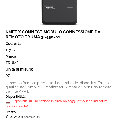
I-NET X CONNECT MODULO CONNESSIONE DA
REMOTO TRUMA 36450-01
Cod. art.:
31746
Marca:
TRUMA
Unità di misura:
PZ
Il modulo Remote permette il controllo dei dispositivi Truma
quali Stufe Combi e Climatizzatori Aventa e Saphir da remoto,
tramite APP [...]
Disponibilità:
Disponibile su Ordinazione in circa 10/20gg (Tempistica indicativa
non vincolante)
Prezzo:
€ 462,49
Sconto 28.9%