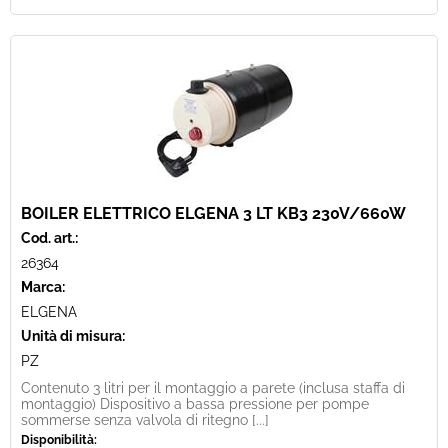
BOILER ELETTRICO ELGENA 3 LT KB3 230V/660W
Cod. art.:
26364
Marca:
ELGENA
Unità di misura:
PZ
Contenuto 3 litri per il montaggio a parete (inclusa staffa di
montaggio) Dispositivo a bassa pressione per pompe
sommerse senza valvola di ritegno [...]
Disponibilità: