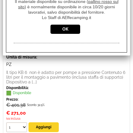
Il materiale disponibile su ordinazione (
pallino rosso sul
sito
) è normalmente disponibile in circa 10/20 giorni
lavorativi, salvo disponibilità del fornitore.
Lo Staff di AEffecamping.it
BOILER ELETTRICO ELGENA 6 LT KB6 12V 200W
Cod. art.:
20326
Marca:
ELGENA
Unità di misura:
PZ
Il tipo KB 6 non è adatto per pompe a pressione Contenuto 6
litri per il montaggio a pavimento (inclusa staffa di supporto)
Dispositivo a [...]
Disponibilità:
Disponibile
Prezzo:
€ 401,38
Sconto 32.5%
€
271,00
iva inclusa