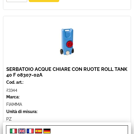
SERBATOIO ACQUE CHIARE CON RUOTE ROLL TANK
40 F 08307-02A
Cod. art.:
23344
Marca:
FIAMMA
Unità di misura:
PZ
ROLL-TANK 40 F Serbatoio da 40 litri per acqua potabile con
comoda impugnatura e ruote gommate antirumore che