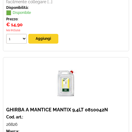
facilmente collegare [...]
Disponibilità:
Disponibile
Prezzo:
€
14,90
iva inclusa
GHIRBA A MANTICE MANTIX 9,4LT 0810042N
Cod. art.:
26826
Marca: