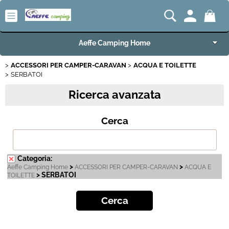
Aeffe Camping Home
ACCESSORI PER CAMPER-CARAVAN
ACQUA E TOILETTE
Articoli per Camper e Caravan
SERBATOI
Ricerca avanzata
Articoli VW Collection
Cerca
Articoli per Campeggio e Giardino
Articoli per Nautica
Categoria:
>
>
Aeffe Camping Home
ACCESSORI PER CAMPER-CARAVAN
ACQUA E
Imbarcazioni e Motori Marini
> SERBATOI
TOILETTE
Carrelli e Rimorchi
Offerte del Mese