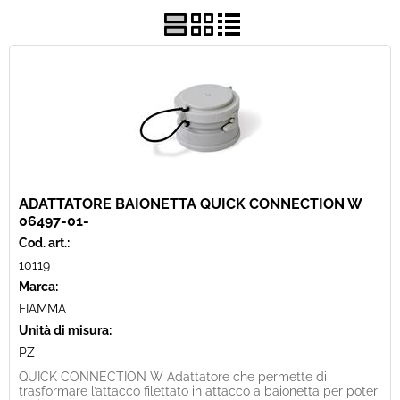
ADATTATORE BAIONETTA QUICK CONNECTION W
06497-01-
Cod. art.:
10119
Marca:
FIAMMA
Unità di misura:
PZ
QUICK CONNECTION W Adattatore che permette di
trasformare l’attacco filettato in attacco a baionetta per poter