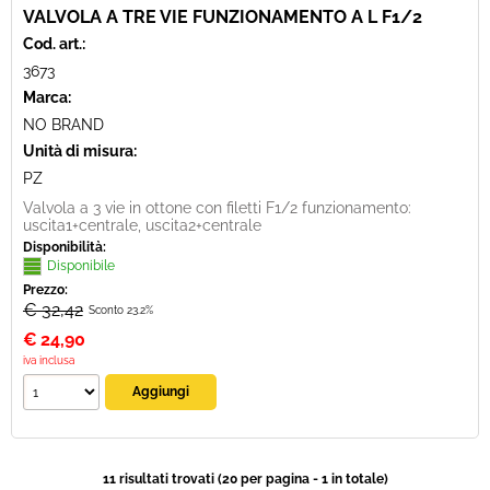
VALVOLA A TRE VIE FUNZIONAMENTO A L F1/2
Cod. art.:
3673
Marca:
NO BRAND
Unità di misura:
PZ
Valvola a 3 vie in ottone con filetti F1/2 funzionamento:
uscita1+centrale, uscita2+centrale
Disponibilità:
Disponibile
Prezzo:
€ 32,42
Sconto 23.2%
€
24,90
iva inclusa
11 risultati trovati (20 per pagina - 1 in totale)