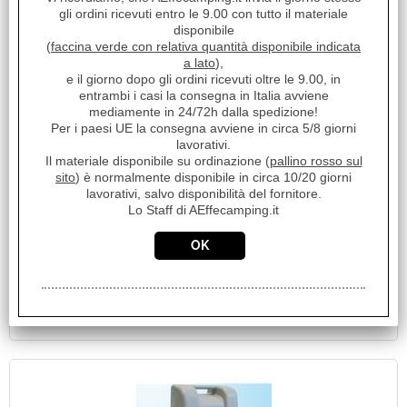
gli ordini ricevuti entro le 9.00 con tutto il materiale
19948
disponibile
Marca:
(
faccina verde con relativa quantità disponibile indicata
a lato
),
BRUNNER
e il giorno dopo gli ordini ricevuti oltre le 9.00, in
Unità di misura:
entrambi i casi la consegna in Italia avviene
PZ
mediamente in 24/72h dalla spedizione!
Per i paesi UE la consegna avviene in circa 5/8 giorni
Serbatoio mobile per acqua potabile 40l. • Realizzato in
lavorativi.
resistente materiale plastico HDPE • Compatto e leggero •
Il materiale disponibile su ordinazione (
pallino rosso sul
Maniglia di trasporto [...]
sito
) è normalmente disponibile in circa 10/20 giorni
Disponibilità:
lavorativi, salvo disponibilità del fornitore.
Disponibile
Lo Staff di AEffecamping.it
Prezzo:
€ 175,68
Sconto 40.3%
€
104,90
iva inclusa