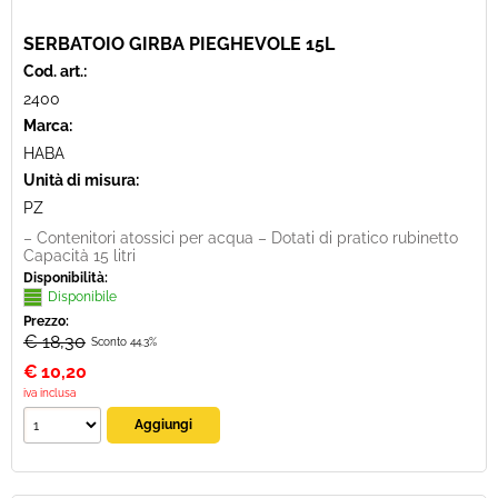
SERBATOIO GIRBA PIEGHEVOLE 15L
Cod. art.:
2400
Marca:
HABA
Unità di misura:
PZ
– Contenitori atossici per acqua – Dotati di pratico rubinetto
Capacità 15 litri
Disponibilità:
Disponibile
Prezzo:
€ 18,30
Sconto 44.3%
€
10,20
iva inclusa