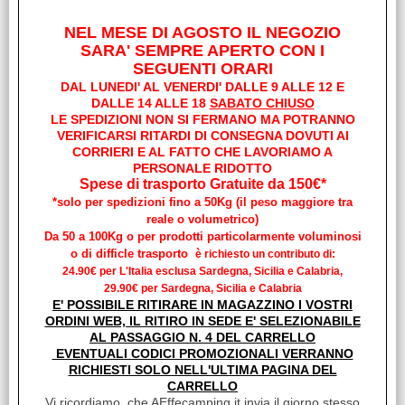
facilitano il trasporto anche [...]
Disponibilità:
NEL MESE DI AGOSTO IL NEGOZIO
Disponibile
SARA' SEMPRE APERTO CON I
Prezzo:
SEGUENTI ORARI
€ 115,10
Sconto 8.5%
DAL LUNEDI' AL VENERDI' DALLE 9 ALLE 12 E
€
105,30
DALLE 14 ALLE 18
SABATO CHIUSO
LE SPEDIZIONI NON SI FERMANO MA POTRANNO
iva inclusa
VERIFICARSI RITARDI DI CONSEGNA DOVUTI AI
CORRIERI E AL FATTO CHE LAVORIAMO A
PERSONALE RIDOTTO
Spese di trasporto Gratuite da 150€*
*solo per spedizioni fino a 50Kg (il peso maggiore tra
reale o volumetrico)
Da 50 a 100Kg o per prodotti particolarmente voluminosi
o di difficle trasporto
è richiesto un contributo di:
24.90€ per L'Italia esclusa Sardegna, Sicilia e Calabria,
29.90€ per Sardegna, Sicilia e Calabria
E' POSSIBILE RITIRARE IN MAGAZZINO I VOSTRI
ORDINI WEB, IL RITIRO IN SEDE E' SELEZIONABILE
AL PASSAGGIO N. 4 DEL CARRELLO
EVENTUALI CODICI PROMOZIONALI VERRANNO
SERBATOIO ACQUE CHIARE CON RUOTE WEDOR
RICHIESTI SOLO NELL'ULTIMA PAGINA DEL
CHH 40 0810057N
CARRELLO
Vi ricordiamo, che AEffecamping.it invia il giorno stesso
Cod. art.: