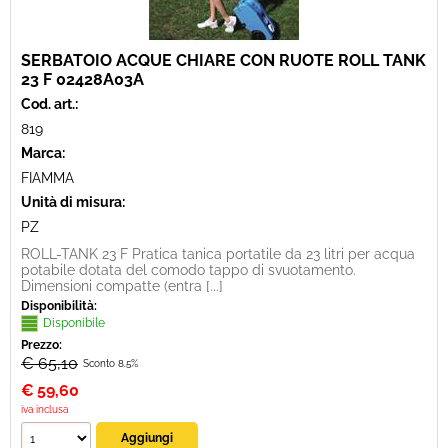
SERBATOIO ACQUE CHIARE CON RUOTE ROLL TANK
23 F 02428A03A
Cod. art.:
819
Marca:
FIAMMA
Unità di misura:
PZ
ROLL-TANK 23 F Pratica tanica portatile da 23 litri per acqua
potabile dotata del comodo tappo di svuotamento.
Dimensioni compatte (entra [...]
Disponibilità:
Disponibile
Prezzo:
€ 65,10
Sconto 8.5%
€
59,60
iva inclusa