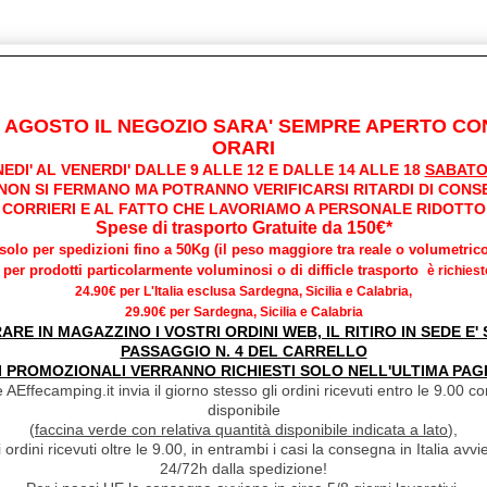
I AGOSTO IL NEGOZIO SARA' SEMPRE APERTO CON
ORARI
EDI' AL VENERDI' DALLE 9 ALLE 12 E DALLE 14 ALLE 18
SABATO
 NON SI FERMANO MA POTRANNO VERIFICARSI RITARDI DI CONS
CORRIERI E AL FATTO CHE LAVORIAMO A PERSONALE RIDOTTO
Spese di trasporto Gratuite da 150€*
*solo per spedizioni fino a 50Kg (il peso maggiore tra reale o volumetrico
per prodotti particolarmente voluminosi o di difficle trasporto
è richiest
24.90€ per L'Italia esclusa Sardegna, Sicilia e Calabria,
29.90€ per Sardegna, Sicilia e Calabria
RARE IN MAGAZZINO I VOSTRI ORDINI WEB, IL RITIRO IN SEDE E
PASSAGGIO N. 4 DEL CARRELLO
I PROMOZIONALI VERRANNO RICHIESTI SOLO NELL'ULTIMA PAG
 AEffecamping.it invia il giorno stesso gli ordini ricevuti entro le 9.00 con
disponibile
(
faccina verde con relativa quantità disponibile indicata a lato
),
i ordini ricevuti oltre le 9.00, in entrambi i casi la consegna in Italia a
24/72h dalla spedizione!