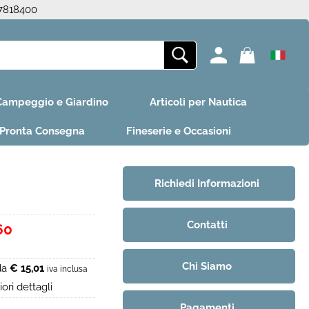
87818400
ono già registrato
Sono un nuovo cliente
 Campeggio e Giardino
Articoli per Nautica
mpletare l'ordine inserisci
Se non sei ancora registrato sul
e utente e la password e
nostro sito clicca sul pulsante
Pronta Consegna
Fineserie e Occasioni
icca sul pulsante "Accedi"
"Registrati"
E-mail:
Richiedi Informazioni
Password:
Contatti
60
i perso la password?
Chi Siamo
 da
€ 15,01
iva inclusa
ori dettagli
Pagamenti