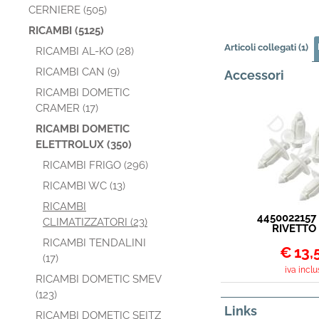
CERNIERE (505)
RICAMBI (5125)
Articoli collegati (1)
RICAMBI AL-KO (28)
RICAMBI CAN (9)
Accessori
RICAMBI DOMETIC
CRAMER (17)
RICAMBI DOMETIC
ELETTROLUX (350)
RICAMBI FRIGO (296)
RICAMBI WC (13)
RICAMBI
4450022157
CLIMATIZZATORI (23)
RIVETTO
CONDIZION
RICAMBI TENDALINI
DOMETIC CON
€
13,
(17)
6PZ
iva inclu
RICAMBI DOMETIC SMEV
(123)
Links
RICAMBI DOMETIC SEITZ