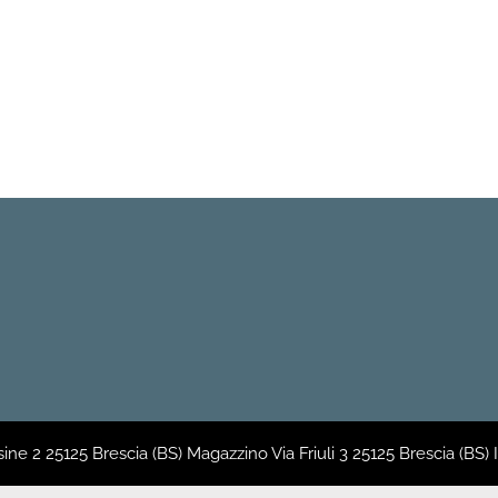
sine 2 25125 Brescia (BS) Magazzino Via Friuli 3 25125 Brescia (BS)