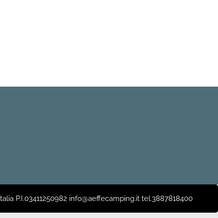
 Italia P.I.03411250982 info@aeffecamping.it tel.3887818400