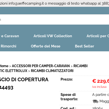
azioni
info@aeffecamping.it
o messaggio di testo whatsapp al 38
S
r e Caravan
Articoli VW Collection
Articoli per
Per co
il nom
e Rimorchi
Offerte del Mese
Best Seller
poi cl
 Home
ACCESSORI PER CAMPER-CARAVAN
RICAMBI
TIC ELETTROLUX
RICAMBI CLIMATIZZATORI
CIO DI COPERTURA
Prezzo:
€
229,
14493
iva inclusa
Ha
Spese di
A partire
trasporto:
Maggi
Cod. art.:
28064