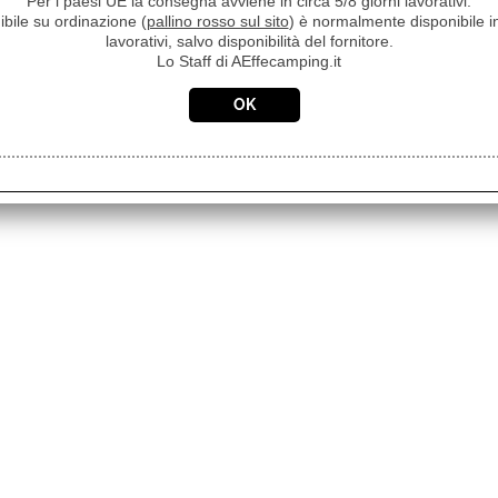
Per i paesi UE la consegna avviene in circa 5/8 giorni lavorativi.
ibile su ordinazione (
pallino rosso sul sito
) è normalmente disponibile in
lavorativi, salvo disponibilità del fornitore.
Lo Staff di AEffecamping.it