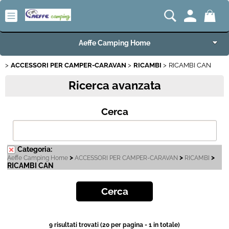
Aeffe Camping Home
ACCESSORI PER CAMPER-CARAVAN
RICAMBI
RICAMBI CAN
Articoli per Camper e Caravan
Ricerca avanzata
Articoli VW Collection
Cerca
Articoli per Campeggio e Giardino
Articoli per Nautica
Categoria:
>
>
>
Aeffe Camping Home
ACCESSORI PER CAMPER-CARAVAN
RICAMBI
RICAMBI CAN
Imbarcazioni e Motori Marini
Carrelli e Rimorchi
Offerte del Mese
9 risultati trovati (20 per pagina - 1 in totale)