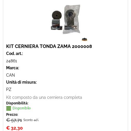
KIT CERNIERA TONDA ZAMA 2000008
Cod. art.:
24861
Marca:
CAN
Unità di misura:
PZ
Kit composto da una cerniera completa
Disponibilità:
Disponibile
Prezzo:
€ 57,71
Sconto 44%
€
32,30