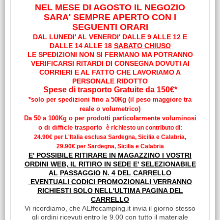
€ 48,02
NEL MESE DI AGOSTO IL NEGOZIO
Sconto 90%
SARA' SEMPRE APERTO CON I
€
4,80
SEGUENTI ORARI
iva inclusa
DAL LUNEDI' AL VENERDI' DALLE 9 ALLE 12 E
DALLE 14 ALLE 18
SABATO CHIUSO
LE SPEDIZIONI NON SI FERMANO MA POTRANNO
VERIFICARSI RITARDI DI CONSEGNA DOVUTI AI
CORRIERI E AL FATTO CHE LAVORIAMO A
PERSONALE RIDOTTO
Spese di trasporto Gratuite da 150€*
*solo per spedizioni fino a 50Kg (il peso maggiore tra
reale o volumetrico)
Da 50 a 100Kg o per prodotti particolarmente voluminosi
o di difficle trasporto
è richiesto un contributo di:
24.90€ per L'Italia esclusa Sardegna, Sicilia e Calabria,
29.90€ per Sardegna, Sicilia e Calabria
E' POSSIBILE RITIRARE IN MAGAZZINO I VOSTRI
BOCCOLA BASSA DIM.7.2 MM.
ORDINI WEB, IL RITIRO IN SEDE E' SELEZIONABILE
AL PASSAGGIO N. 4 DEL CARRELLO
Cod. art.:
EVENTUALI CODICI PROMOZIONALI VERRANNO
25695
RICHIESTI SOLO NELL'ULTIMA PAGINA DEL
Marca:
CARRELLO
Vi ricordiamo, che AEffecamping.it invia il giorno stesso
CAN
gli ordini ricevuti entro le 9.00 con tutto il materiale