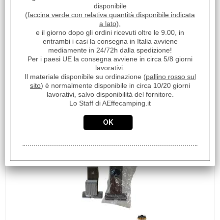
Unità di misura:
disponibile
PZ
(
faccina verde con relativa quantità disponibile indicata
a lato
),
BOCCOLA BASSA DIM.7.2 MM. Compatibile esclusivamente
e il giorno dopo gli ordini ricevuti oltre le 9.00, in
con piani cottura DOMETIC CAN
entrambi i casi la consegna in Italia avviene
Disponibilità:
mediamente in 24/72h dalla spedizione!
Disponibile
Per i paesi UE la consegna avviene in circa 5/8 giorni
Prezzo:
lavorativi.
€ 48,02
Sconto 88.7%
Il materiale disponibile su ordinazione (
pallino rosso sul
sito
) è normalmente disponibile in circa 10/20 giorni
€
5,40
lavorativi, salvo disponibilità del fornitore.
iva inclusa
Lo Staff di AEffecamping.it