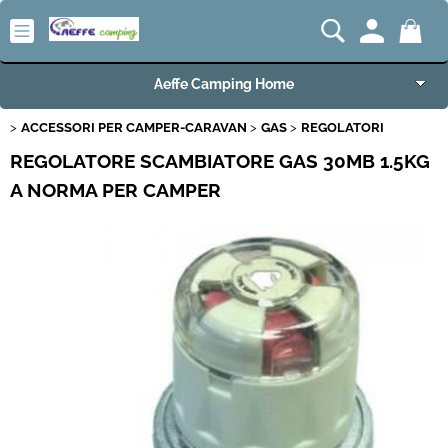
Aeffe Camping Home
ACCESSORI PER CAMPER-CARAVAN
GAS
REGOLATORI
Articoli per Camper e Caravan
REGOLATORE SCAMBIATORE GAS 30MB 1.5KG
Articoli VW Collection
A NORMA PER CAMPER
Articoli per Campeggio e Giardino
Articoli per Nautica
Imbarcazioni e Motori Marini
Carrelli e Rimorchi
Offerte del Mese