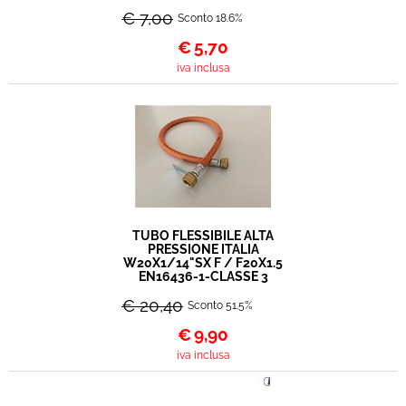
€ 7,00
Sconto 18.6%
€
5,70
iva inclusa
TUBO FLESSIBILE ALTA
PRESSIONE ITALIA
W20X1/14"SX F / F20X1.5
EN16436-1-CLASSE 3
€ 20,40
Sconto 51.5%
€
9,90
iva inclusa