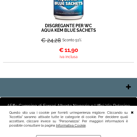
DISGREGANTE PER WC
AQUA KEM BLUE SACHETS
€ 24,28
Sconto 51%
€
11,90
iva inclusa
Contatti
Chi Siamo
AEffe Camping di Ferrari Alberto Negozio e Uffici Via Polesine
Pagamenti
2 25125 Brescia (BS) Magazzino Via Friuli 3 25125 Brescia (BS)
Questo sito usa i cookie per fornirti un'esperienza migliore. Cliccando su
Italia P.I.03411250982 info@aeffecamping.it tel.3887818400
"Accetta" saranno attivate tutte le categorie di cookie. Per decidere quali
Spedizioni
accettare, cliccare invece su "Personalizza". Per maggiori informazioni è
Recesso e Condizioni
possibile consultare la pagina
Informativa Cookie
.
Informativa Privacy