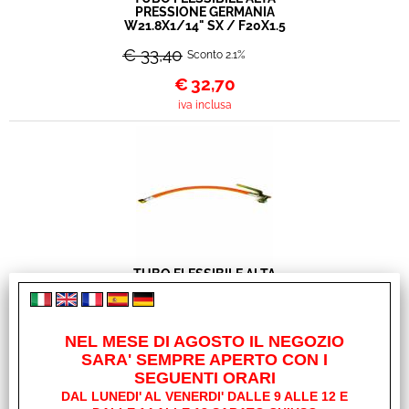
PRESSIONE GERMANIA
W21.8X1/14" SX / F20X1.5
€ 33,40
Sconto 2.1%
€
32,70
iva inclusa
TUBO FLESSIBILE ALTA
PRESSIONE ITALIA
W20X1/14"SX F / F20X1.5
40CM CON RACCORDO A
90°
NEL MESE DI AGOSTO IL NEGOZIO
€ 32,20
SARA' SEMPRE APERTO CON I
Sconto 2.2%
SEGUENTI ORARI
€
31,50
DAL LUNEDI' AL VENERDI' DALLE 9 ALLE 12 E
iva inclusa