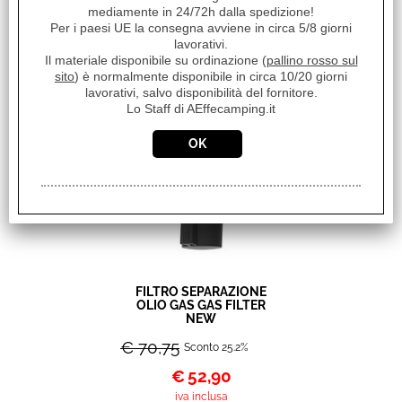
mediamente in 24/72h dalla spedizione!
FILTRO SEPARAZIONE
Per i paesi UE la consegna avviene in circa 5/8 giorni
OLIO GAS GAS FILTER
lavorativi.
NEW CONF.2PZ
Il materiale disponibile su ordinazione (
pallino rosso sul
€ 115,89
sito
) è normalmente disponibile in circa 10/20 giorni
Sconto 39.7%
lavorativi, salvo disponibilità del fornitore.
€
69,90
Lo Staff di AEffecamping.it
iva inclusa
FILTRO SEPARAZIONE
OLIO GAS GAS FILTER
NEW
€ 70,75
Sconto 25.2%
€
52,90
iva inclusa