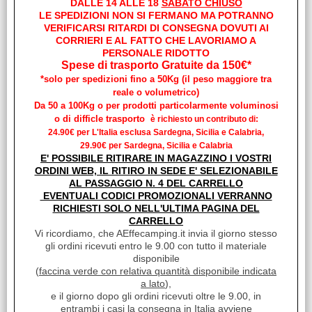
DALLE 14 ALLE 18
SABATO CHIUSO
LE SPEDIZIONI NON SI FERMANO MA POTRANNO
VERIFICARSI RITARDI DI CONSEGNA DOVUTI AI
CORRIERI E AL FATTO CHE LAVORIAMO A
PERSONALE RIDOTTO
Spese di trasporto Gratuite da 150€*
*solo per spedizioni fino a 50Kg (il peso maggiore tra
reale o volumetrico)
Da 50 a 100Kg o per prodotti particolarmente voluminosi
o di difficle trasporto
è richiesto un contributo di:
FILTRO SEPARAZIONE
24.90€ per L'Italia esclusa Sardegna, Sicilia e Calabria,
OLIO GAS GOK CONF. 2 PZ
29.90€ per Sardegna, Sicilia e Calabria
E' POSSIBILE RITIRARE IN MAGAZZINO I VOSTRI
€ 82,07
Sconto 17.1%
ORDINI WEB, IL RITIRO IN SEDE E' SELEZIONABILE
€
68,00
AL PASSAGGIO N. 4 DEL CARRELLO
EVENTUALI CODICI PROMOZIONALI VERRANNO
iva inclusa
RICHIESTI SOLO NELL'ULTIMA PAGINA DEL
CARRELLO
Vi ricordiamo, che AEffecamping.it invia il giorno stesso
gli ordini ricevuti entro le 9.00 con tutto il materiale
disponibile
(
faccina verde con relativa quantità disponibile indicata
a lato
),
e il giorno dopo gli ordini ricevuti oltre le 9.00, in
entrambi i casi la consegna in Italia avviene