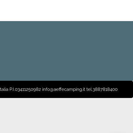
 Italia P.I.03411250982 info@aeffecamping.it tel.3887818400