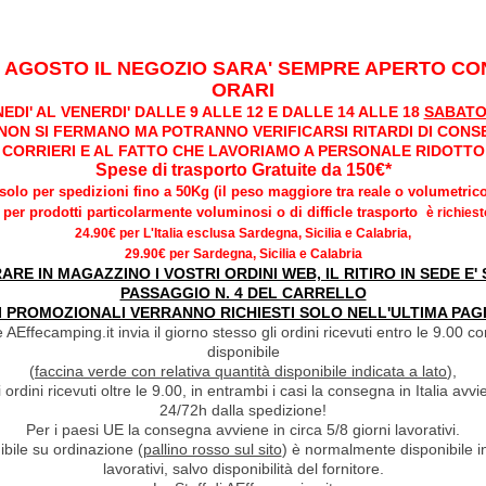
I AGOSTO IL NEGOZIO SARA' SEMPRE APERTO CON
ORARI
EDI' AL VENERDI' DALLE 9 ALLE 12 E DALLE 14 ALLE 18
SABATO
 NON SI FERMANO MA POTRANNO VERIFICARSI RITARDI DI CONS
CORRIERI E AL FATTO CHE LAVORIAMO A PERSONALE RIDOTTO
Spese di trasporto Gratuite da 150€*
*solo per spedizioni fino a 50Kg (il peso maggiore tra reale o volumetrico
per prodotti particolarmente voluminosi o di difficle trasporto
è richiest
ACQUE NERE
ACQUE RISCIACQ
24.90€ per L'Italia esclusa Sardegna, Sicilia e Calabria,
29.90€ per Sardegna, Sicilia e Calabria
RARE IN MAGAZZINO I VOSTRI ORDINI WEB, IL RITIRO IN SEDE E
PASSAGGIO N. 4 DEL CARRELLO
I PROMOZIONALI VERRANNO RICHIESTI SOLO NELL'ULTIMA PAG
 AEffecamping.it invia il giorno stesso gli ordini ricevuti entro le 9.00 con
disponibile
(
faccina verde con relativa quantità disponibile indicata a lato
),
i ordini ricevuti oltre le 9.00, in entrambi i casi la consegna in Italia a
24/72h dalla spedizione!
Per i paesi UE la consegna avviene in circa 5/8 giorni lavorativi.
ibile su ordinazione (
pallino rosso sul sito
) è normalmente disponibile in
lavorativi, salvo disponibilità del fornitore.