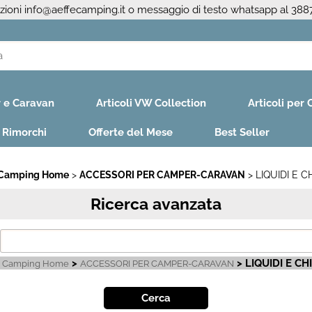
azioni
info@aeffecamping.it
o messaggio di testo whatsapp al 38
S
r e Caravan
Articoli VW Collection
Articoli per
Per co
il nom
e Rimorchi
Offerte del Mese
Best Seller
poi cl
 Camping Home
ACCESSORI PER CAMPER-CARAVAN
LIQUIDI E C
Ricerca avanzata
>
> LIQUIDI E CH
e Camping Home
ACCESSORI PER CAMPER-CARAVAN
Ha