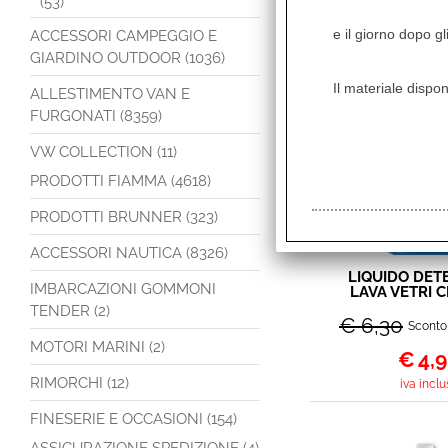
(53)
Scheda di sicur
e il giorno dopo gl
ACCESSORI CAMPEGGIO E
GIARDINO OUTDOOR (1036)
I clienti che h
Il materiale dispon
ALLESTIMENTO VAN E
FURGONATI (8359)
VW COLLECTION (11)
PRODOTTI FIAMMA (4618)
PRODOTTI BRUNNER (323)
ACCESSORI NAUTICA (8326)
LIQUIDO DET
IMBARCAZIONI GOMMONI
LAVA VETRI C
ANTIGELO -
TENDER (2)
€ 6,30
Sconto
MOTORI MARINI (2)
€
4,
RIMORCHI (12)
iva inclu
FINESERIE E OCCASIONI (154)