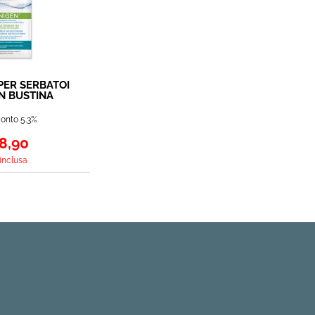
PER SERBATOI
N BUSTINA
onto 5.3%
8,90
 inclusa