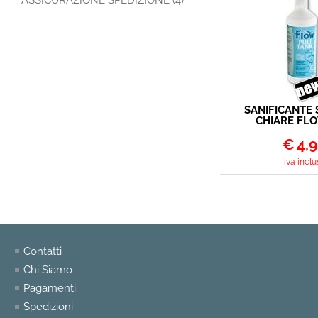
ASSICURAZIONE SPEDIZIONE (4)
SANIFICANTE 
CHIARE FLO
TANK 1
€
4,
iva inclu
Contatti
Chi Siamo
Pagamenti
Spedizioni