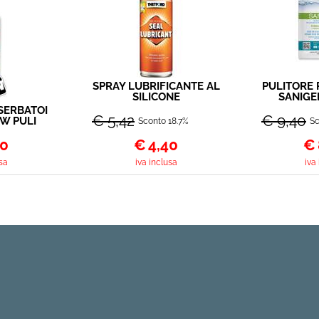
SPRAY LUBRIFICANTE AL
PULITORE 
SILICONE
SANIGE
SERBATOI
€ 5,42
€ 9,40
W PULI
Sconto 18.7%
Sc
LT
90
€
4,40
€
sa
iva inclusa
iva