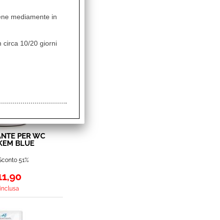
vviene mediamente in
uesti articoli
 circa 10/20 giorni
NTE PER WC
KEM BLUE
CHETS
Sconto 51%
11,90
 inclusa