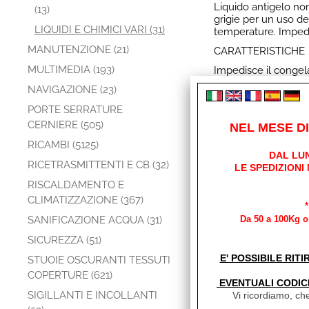
Liquido antigelo non
(13)
grigie per un uso de
LIQUIDI E CHIMICI VARI (31)
temperature. Impedi
MANUTENZIONE (21)
CARATTERISTICHE
MULTIMEDIA (193)
Impedisce il congela
Non inquinante.
NAVIGAZIONE (23)
Scaricabile nelle fo
PORTE SERRATURE
MODALITA' D’USO:
CERNIERE (505)
NEL MESE D
Versare il liquido ne
RICAMBI (5125)
1lt per un serbatoio
DAL LUN
RICETRASMITTENTI E CB (32)
LE SPEDIZIONI
8% fino a -12°
RISCALDAMENTO E
CLIMATIZZAZIONE (367)
SANIFICAZIONE ACQUA (31)
Da 50 a 100Kg o 
Altro (6)
Links (2)
SICUREZZA (51)
Links
E' POSSIBILE RITI
STUOIE OSCURANTI TESSUTI
COPERTURE (621)
EVENTUALI CODIC
Sito Ges Interna
SIGILLANTI E INCOLLANTI
Vi ricordiamo, che