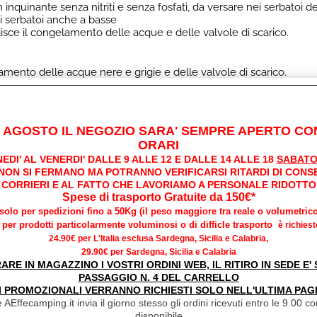
 inquinante senza nitriti e senza fosfati, da versare nei serbatoi 
i serbatoi anche a basse
sce il congelamento delle acque e delle valvole di scarico.
mento delle acque nere e grigie e delle valvole di scarico.
gnature.
I AGOSTO IL NEGOZIO SARA' SEMPRE APERTO CON
lle quantità riportate nella tabella.
ORARI
 da 50/60lt a -8/-10°
EDI' AL VENERDI' DALLE 9 ALLE 12 E DALLE 14 ALLE 18
SABATO
 NON SI FERMANO MA POTRANNO VERIFICARSI RITARDI DI CONS
CORRIERI E AL FATTO CHE LAVORIAMO A PERSONALE RIDOTTO
Spese di trasporto Gratuite da 150€*
*solo per spedizioni fino a 50Kg (il peso maggiore tra reale o volumetrico
per prodotti particolarmente voluminosi o di difficle trasporto
è richiest
24.90€ per L'Italia esclusa Sardegna, Sicilia e Calabria,
29.90€ per Sardegna, Sicilia e Calabria
RARE IN MAGAZZINO I VOSTRI ORDINI WEB, IL RITIRO IN SEDE E
PASSAGGIO N. 4 DEL CARRELLO
I PROMOZIONALI VERRANNO RICHIESTI SOLO NELL'ULTIMA PAG
tional
 AEffecamping.it invia il giorno stesso gli ordini ricevuti entro le 9.00 con
disponibile