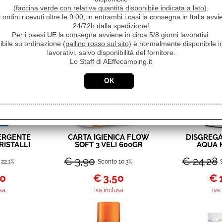
ezza
(
faccina verde con relativa quantità disponibile indicata a lato
),
i ordini ricevuti oltre le 9.00, in entrambi i casi la consegna in Italia a
24/72h dalla spedizione!
Per i paesi UE la consegna avviene in circa 5/8 giorni lavorativi.
anno acquistato questo prodotto, hanno scelto anche q
ibile su ordinazione (
pallino rosso sul sito
) è normalmente disponibile in
lavorativi, salvo disponibilità del fornitore.
Lo Staff di AEffecamping.it
ERGENTE
CARTA IGIENICA FLOW
DISGREGA
RISTALLI
SOFT 3 VELI 600GR
AQUA 
20° 5LT
CONF 4 ROTOLI
SA
€ 3,90
€ 24,28
 22.1%
Sconto 10.3%
90
€
3,50
€
sa
iva inclusa
iva