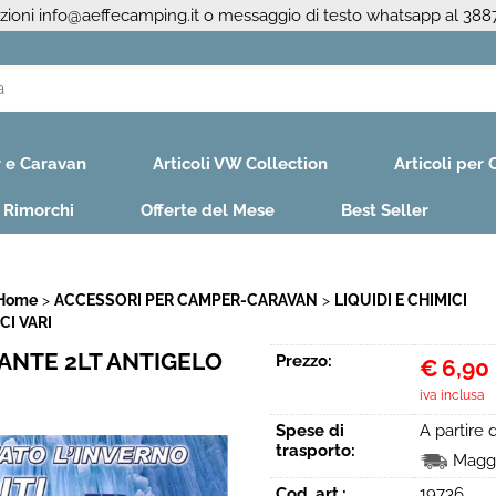
azioni
info@aeffecamping.it
o messaggio di testo whatsapp al 38
S
r e Caravan
Articoli VW Collection
Articoli per
Per co
il nom
e Rimorchi
Offerte del Mese
Best Seller
poi cl
 Home
ACCESSORI PER CAMPER-CARAVAN
LIQUIDI E CHIMICI
CI VARI
ANTE 2LT ANTIGELO
Prezzo:
€
6,90
iva inclusa
Ha
Spese di
A partire
trasporto:
Maggi
Cod. art.:
19736