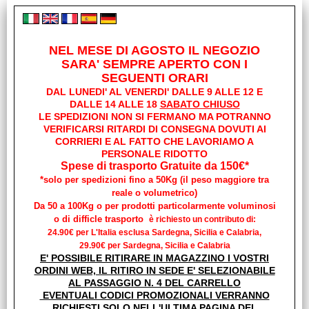
Best Seller
NEL MESE DI AGOSTO IL NEGOZIO
SARA' SEMPRE APERTO CON I
Pronta Consegna
SEGUENTI ORARI
DAL LUNEDI' AL VENERDI' DALLE 9 ALLE 12 E
Fineserie e Occasioni
DALLE 14 ALLE 18
SABATO CHIUSO
LE SPEDIZIONI NON SI FERMANO MA POTRANNO
VERIFICARSI RITARDI DI CONSEGNA DOVUTI AI
CORRIERI E AL FATTO CHE LAVORIAMO A
PERSONALE RIDOTTO
Spese di trasporto Gratuite da 150€*
*solo per spedizioni fino a 50Kg (il peso maggiore tra
reale o volumetrico)
BARBECUE
Da 50 a 100Kg o per prodotti particolarmente voluminosi
o di difficle trasporto
è richiesto un contributo di:
24.90€ per L'Italia esclusa Sardegna, Sicilia e Calabria,
29.90€ per Sardegna, Sicilia e Calabria
E' POSSIBILE RITIRARE IN MAGAZZINO I VOSTRI
ORDINI WEB, IL RITIRO IN SEDE E' SELEZIONABILE
AL PASSAGGIO N. 4 DEL CARRELLO
EVENTUALI CODICI PROMOZIONALI VERRANNO
RICHIESTI SOLO NELL'ULTIMA PAGINA DEL