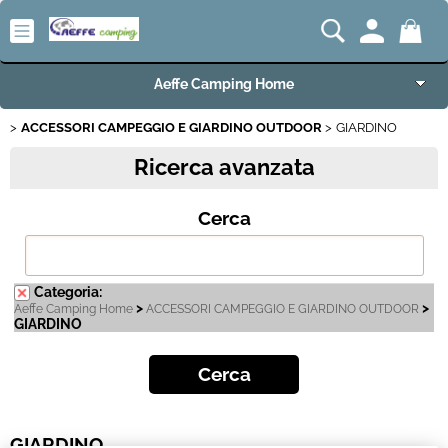
Aeffe Camping Home
ACCESSORI CAMPEGGIO E GIARDINO OUTDOOR
GIARDINO
Articoli per Camper e Caravan
Ricerca avanzata
Articoli VW Collection
Cerca
Articoli per Campeggio e Giardino
Articoli per Nautica
Categoria:
>
>
Aeffe Camping Home
ACCESSORI CAMPEGGIO E GIARDINO OUTDOOR
GIARDINO
Imbarcazioni e Motori Marini
Carrelli e Rimorchi
Offerte del Mese
GIARDINO