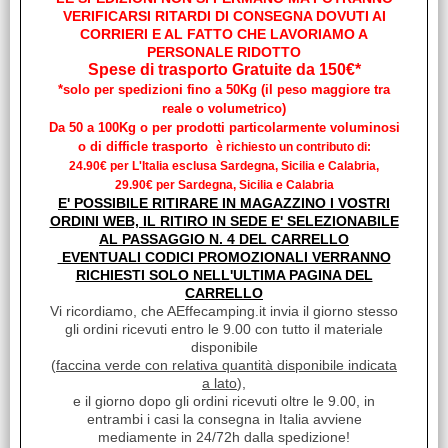
VERIFICARSI RITARDI DI CONSEGNA DOVUTI AI
CORRIERI E AL FATTO CHE LAVORIAMO A
PERSONALE RIDOTTO
Spese di trasporto Gratuite da 150€*
*solo per spedizioni fino a 50Kg (il peso maggiore tra
reale o volumetrico)
Da 50 a 100Kg o per prodotti particolarmente voluminosi
o di difficle trasporto
è richiesto un contributo di:
24.90€ per L'Italia esclusa Sardegna, Sicilia e Calabria,
29.90€ per Sardegna, Sicilia e Calabria
E' POSSIBILE RITIRARE IN MAGAZZINO I VOSTRI
ORDINI WEB, IL RITIRO IN SEDE E' SELEZIONABILE
AL PASSAGGIO N. 4 DEL CARRELLO
EVENTUALI CODICI PROMOZIONALI VERRANNO
LIQUIDI E CHIMICI
RICHIESTI SOLO NELL'ULTIMA PAGINA DEL
CARRELLO
Vi ricordiamo, che AEffecamping.it invia il giorno stesso
gli ordini ricevuti entro le 9.00 con tutto il materiale
disponibile
(
faccina verde con relativa quantità disponibile indicata
a lato
),
e il giorno dopo gli ordini ricevuti oltre le 9.00, in
entrambi i casi la consegna in Italia avviene
mediamente in 24/72h dalla spedizione!