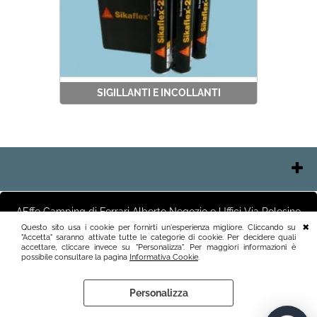
SIGILLANTI E INCOLLANTI
Contatti
Chi Siamo
AEffe Camping di Ferrari Alberto Negozio e Uffici Via Polesine
Pagamenti
2 25125 Brescia (BS) Magazzino Via Friuli 3 25125 Brescia (BS)
Questo sito usa i cookie per fornirti un'esperienza migliore. Cliccando su
Italia P.I.03411250982 info@aeffecamping.it tel.3887818400
"Accetta" saranno attivate tutte le categorie di cookie. Per decidere quali
Spedizioni
accettare, cliccare invece su "Personalizza". Per maggiori informazioni è
Recesso e Condizioni
possibile consultare la pagina
Informativa Cookie
.
Informativa Privacy
Personalizza
Preferenze cookie